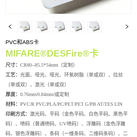
PVC和ABS卡
MIFARE®DESFire®卡