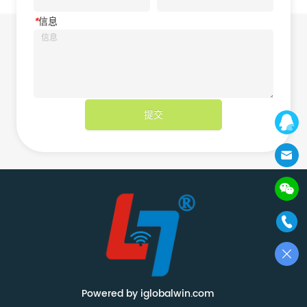
*
信息
提交
Powered by iglobalwin.com